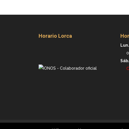
Horario Lorca
Hor
Lun.
0
Sáb
C
Aviso legal
Política de privacidad
Polít