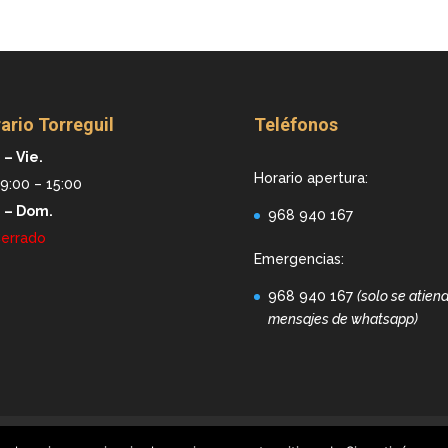
ario Torreguil
Teléfonos
 – Vie.
Horario apertura:
9:00 – 15:00
. – Dom.
968 940 167
errado
Emergencias:
968 940 167
(solo se atien
mensajes de whatsapp)
ica de cookies