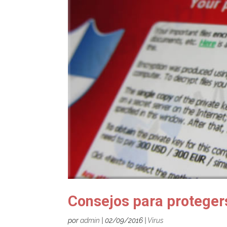
Consejos para protege
por
admin
|
02/09/2016
|
Virus