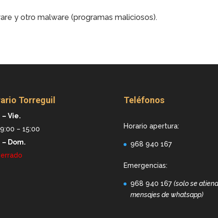
are y otro malware (programas maliciosos).
ario Torreguil
Teléfonos
 – Vie.
Horario apertura:
9:00 – 15:00
. – Dom.
968 940 167
errado
Emergencias:
968 940 167
(solo se atien
mensajes de whatsapp)